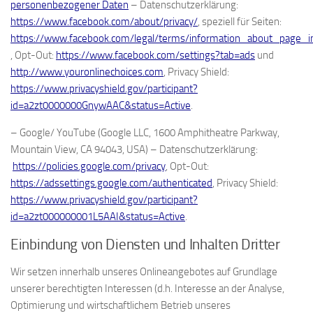
personenbezogener Daten
– Datenschutzerklärung:
https://www.facebook.com/about/privacy/
, speziell für Seiten:
https://www.facebook.com/legal/terms/information_about_page_i
, Opt-Out:
https://www.facebook.com/settings?tab=ads
und
http://www.youronlinechoices.com
, Privacy Shield:
https://www.privacyshield.gov/participant?
id=a2zt0000000GnywAAC&status=Active
.
– Google/ YouTube (Google LLC, 1600 Amphitheatre Parkway,
Mountain View, CA 94043, USA) – Datenschutzerklärung:
https://policies.google.com/privacy
, Opt-Out:
https://adssettings.google.com/authenticated
, Privacy Shield:
https://www.privacyshield.gov/participant?
id=a2zt000000001L5AAI&status=Active
.
Einbindung von Diensten und Inhalten Dritter
Wir setzen innerhalb unseres Onlineangebotes auf Grundlage
unserer berechtigten Interessen (d.h. Interesse an der Analyse,
Optimierung und wirtschaftlichem Betrieb unseres