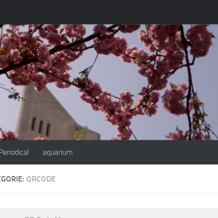
eriodical
aquarium
EGORIE:
QRCODE