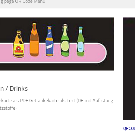
ng page QR Code Menu
n / Drinks
karte als PDF Getränkekarte als Text (DE mit Auflistung
tzstoffe)
QRCO