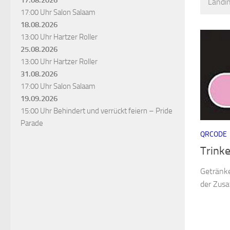
Landi
17:00 Uhr
Salon Salaam
18.08.2026
13:00 Uhr
Hartzer Roller
25.08.2026
13:00 Uhr
Hartzer Roller
31.08.2026
17:00 Uhr
Salon Salaam
19.09.2026
15:00 Uhr
Behindert und verrückt feiern – Pride
Parade
QRCODE
Trinke
Getränke
der Zusa