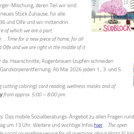
rger-Mischung, deren Teil wir sind.
 neues Stück Zuhause, für alle
36 und Olfe und wir mittendrin.
e of which we are a part.
… Time for a new piece of home, for all
Olfe and we are right in the middle of it.
er da. Haarschnitte, Augenbrauen (zupfen schneiden
 Ganzkörperentfernung. Ab Mai 2026 jeden 1., 3. und 5.
g cutting coloring), card reading, wellness masks and of
y
from approx. 5:00 – 8:00 pm.
r
s. Das mobile Sozialberatungs-Angebot zu allen Fragen run
stag um 13 Uhr. Weitere und wichtige Infos
hier
…
The open
e social counselling service for all questions about Hartz IV (cit