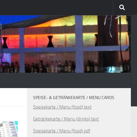
SPEISE- & GETRÄNKEKARTE / MENU CARDS
Speisekarte / Menu (food) text
Getränkekarte / Menu (drinks) text
Speisekarte / Menu (food) pdf