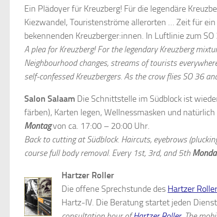
Ein Plädoyer für Kreuzberg! Für die legendäre Kreuzbe
Kiezwandel, Touristenströme allerorten … Zeit für ein
bekennenden Kreuzberger:innen. In Luftlinie zum SO 
A plea for Kreuzberg! For the legendary Kreuzberg mixtur
Neighbourhood changes, streams of tourists everywhere 
self-confessed Kreuzbergers. As the crow flies SO 36 and 
Salon Salaam
Die Schnittstelle im Südblock ist wied
färben), Karten legen, Wellnessmasken und natürlich
Montag
von ca. 17:00 – 20:00 Uhr.
Back to cutting at Südblock. Haircuts, eyebrows (pluckin
course full body removal. Every 1st, 3rd, and 5th
Monda
Hartzer Roller
Die offene Sprechstunde des
Hartzer Rolle
Hartz-IV. Die Beratung startet jeden Dien
consultation hour of
Hartzer Roller
. The mobil