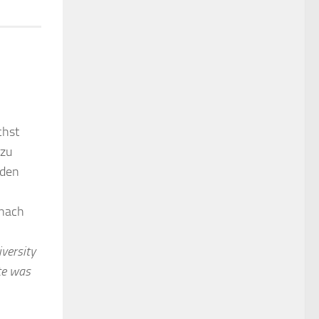
chst
 zu
 den
 nach
iversity
ote was