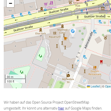
−
30 m
100 ft
Leaflet
|
©
Ope
Wir haben auf das Open Source Project OpenStreetMap
umgestellt. Ihr könnt uns alternativ
hier
auf Google Maps finden.