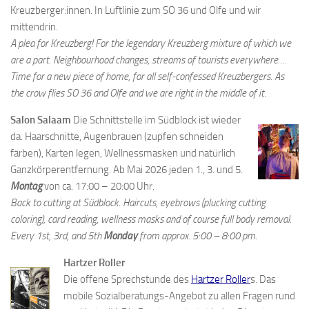
Kreuzberger:innen. In Luftlinie zum SO 36 und Olfe und wir
mittendrin.
A plea for Kreuzberg! For the legendary Kreuzberg mixture of which we
are a part. Neighbourhood changes, streams of tourists everywhere …
Time for a new piece of home, for all self-confessed Kreuzbergers. As
the crow flies SO 36 and Olfe and we are right in the middle of it.
Salon Salaam
Die Schnittstelle im Südblock ist wieder
da. Haarschnitte, Augenbrauen (zupfen schneiden
färben), Karten legen, Wellnessmasken und natürlich
Ganzkörperentfernung. Ab Mai 2026 jeden 1., 3. und 5.
Montag
von ca. 17:00 – 20:00 Uhr.
Back to cutting at Südblock. Haircuts, eyebrows (plucking cutting
coloring), card reading, wellness masks and of course full body removal.
Every 1st, 3rd, and 5th
Monday
from approx. 5:00 – 8:00 pm.
Hartzer Roller
Die offene Sprechstunde des
Hartzer Roller
s. Das
mobile Sozialberatungs-Angebot zu allen Fragen rund