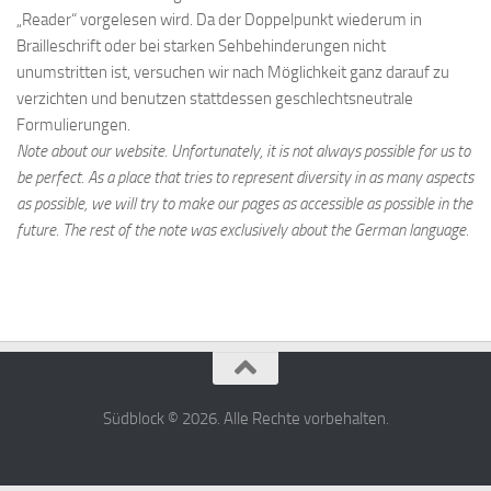
„Reader“ vorgelesen wird. Da der Doppelpunkt wiederum in
Brailleschrift oder bei starken Sehbehinderungen nicht
unumstritten ist, versuchen wir nach Möglichkeit ganz darauf zu
verzichten und benutzen stattdessen geschlechtsneutrale
Formulierungen.
Note about our website. Unfortunately, it is not always possible for us to
be perfect. As a place that tries to represent diversity in as many aspects
as possible, we will try to make our pages as accessible as possible in the
future. The rest of the note was exclusively about the German language.
Südblock © 2026. Alle Rechte vorbehalten.