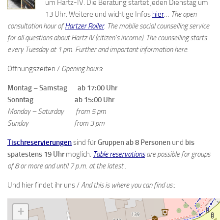
um Hartz-IV. Die Beratung startet jeden Dienstag um
13 Uhr. Weitere und wichtige Infos
hier
…
The open
consultation hour of
Hartzer Roller
. The mobile social counselling service
for all questions about Hartz IV (citizen’s income). The counselling starts
every Tuesday at 1 pm. Further and important information here.
Öffnungszeiten /
Opening hours
:
Montag – Samstag ab 17:00 Uhr
Sonntag ab 15:00 Uhr
Monday – Saturday from 5 pm
Sunday from 3 pm
Tischreservierungen
sind für
Gruppen ab 8 Personen
und
bis
spätestens 19 Uhr
möglich.
Table reservations
are possible for groups
of 8 or more and until 7 p.m. at the latest..
Und hier findet ihr uns /
And this is where you can find us
::
+