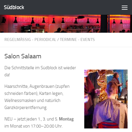
Südblock
Zum Inhalt springen
REGELMÄSSIG - PERIODICAL
/
TERMINE - EVENTS
Salon Salaam
Die Schnittstelle im Südblock ist wieder
da!
Haarschnitte, Augenbrauen (zupfen
schneiden färben), Karten legen,
Wellnessmasken und natürlich
Ganzkörperentfernung.
NEU – jetzt jeden 1., 3. und 5.
Montag
im Monat von 17:00–20:00 Uhr.