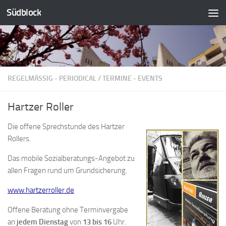
Südblock
Zum Inhalt springen
REGELMÄSSIG - PERIODICAL
/
TERMINE - EVENTS
Hartzer Roller
Die offene Sprechstunde des Hartzer
Rollers.
Das mobile Sozialberatungs-Angebot zu
allen Fragen rund um Grundsicherung.
www.hartzerroller.de
Offene Beratung ohne Terminvergabe
an
jedem Dienstag
von
13 bis 16
Uhr.